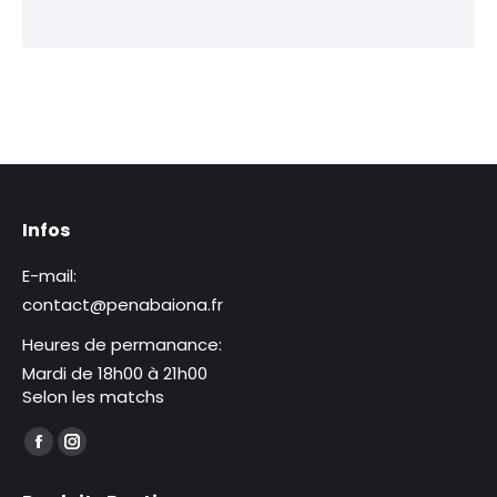
Infos
E-mail:
contact@penabaiona.fr
Heures de permanance:
Mardi de 18h00 à 21h00
Selon les matchs
Trouvez nous sur :
La
La
page
page