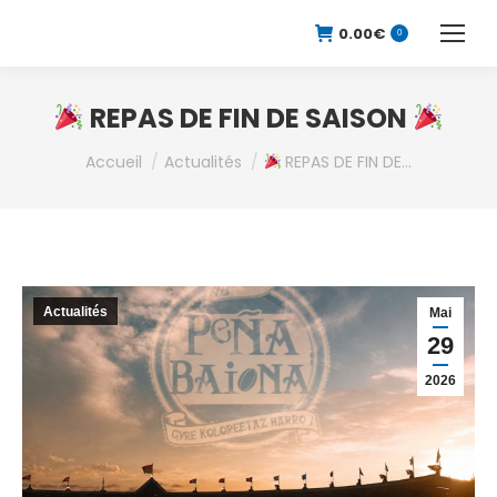
0.00
€
0
REPAS DE FIN DE SAISON
Vous êtes ici :
Accueil
Actualités
REPAS DE FIN DE…
Actualités
Mai
29
2026