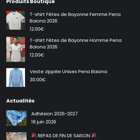
Produits Boutique
Facebook
Instagram
s'ouvre
s'ouvre
T-shirt Fêtes de Bayonne Femme Pena
dans
dans
Baiona 2026
une
une
12.00
€
nouvelle
nouvelle
T-shirt Fêtes de Bayonne Homme Pena
fenêtre
fenêtre
Baiona 2026
12.00
€
Veste zippée Unisex Pena Baiona
30.00
€
Actualités
Adhésion 2026-2027
18 juin 2026
REPAS DE FIN DE SAISON