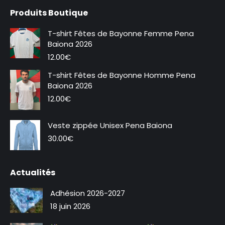
page
page
Produits Boutique
Facebook
Instagram
s'ouvre
s'ouvre
T-shirt Fêtes de Bayonne Femme Pena
dans
dans
Baiona 2026
une
une
12.00
€
nouvelle
nouvelle
T-shirt Fêtes de Bayonne Homme Pena
fenêtre
fenêtre
Baiona 2026
12.00
€
Veste zippée Unisex Pena Baiona
30.00
€
Actualités
Adhésion 2026-2027
18 juin 2026