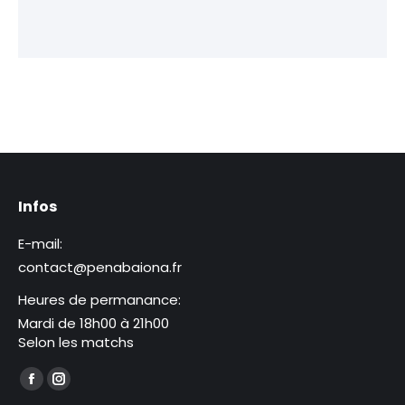
Infos
E-mail:
contact@penabaiona.fr
Heures de permanance:
Mardi de 18h00 à 21h00
Selon les matchs
Trouvez nous sur :
La
La