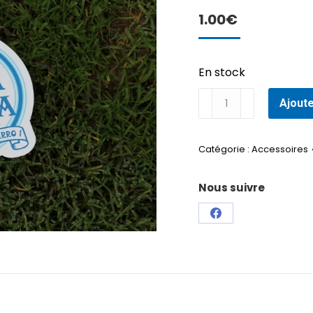
1.00
€
En stock
quantité
Ajoute
de
Autocollant
P
Catégorie :
Accessoires
Nous suivre
Partager
sur
Facebook