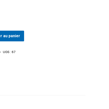
r au panier
UGS :
67