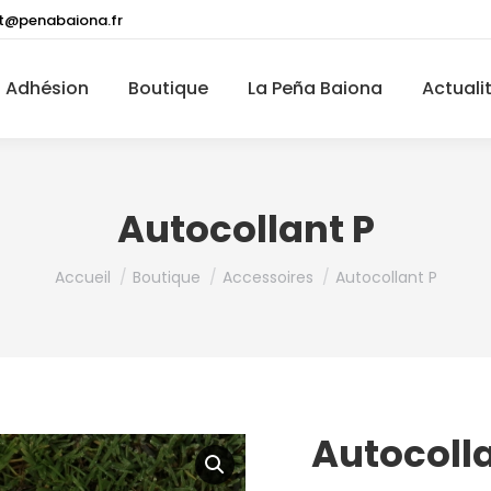
t@penabaiona.fr
Adhésion
Boutique
La Peña Baiona
Actuali
Autocollant P
Vous êtes ici :
Accueil
Boutique
Accessoires
Autocollant P
Autocolla