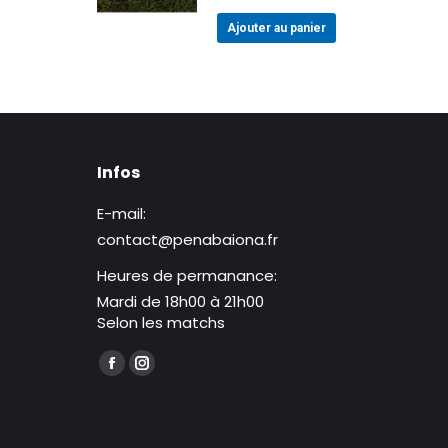
Ajouter au panier
Infos
E-mail:
contact@penabaiona.fr
Heures de permanance:
Mardi de 18h00 à 21h00
Selon les matchs
Trouvez nous sur :
La
La
page
page
Facebook
Instagram