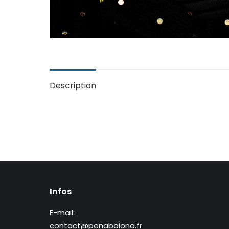
Description
Infos
E-mail:
contact@penabaiona.fr