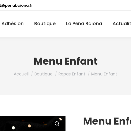
t@penabaiona.fr
Adhésion
Boutique
La Peña Baiona
Actuali
Menu Enfant
Vous êtes ici :
Accueil
Boutique
Repas Enfant
Menu Enfant
Menu Enf