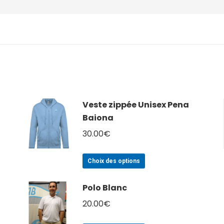
Veste zippée Unisex Pena
Baiona
30.00
€
Ce
Choix des options
produit
a
Polo Blanc
plusieurs
20.00
€
variations.
Les