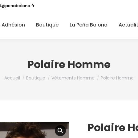
t@penabaiona.fr
Adhésion
Boutique
La Peña Baiona
Actuali
Polaire Homme
Vous êtes ici :
Accueil
Boutique
Vêtements Homme
Polaire Homme
Polaire