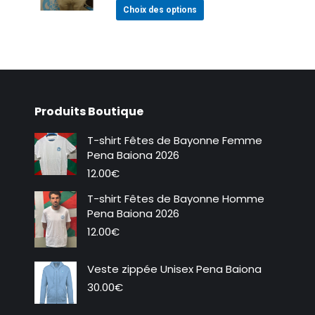
Ce
Choix des options
options
produit
peuvent
a
être
plusieurs
choisies
variations.
sur
Les
la
Produits Boutique
options
page
peuvent
du
T-shirt Fêtes de Bayonne Femme
être
produit
Pena Baiona 2026
choisies
12.00
€
sur
T-shirt Fêtes de Bayonne Homme
la
Pena Baiona 2026
page
12.00
€
du
produit
Veste zippée Unisex Pena Baiona
30.00
€