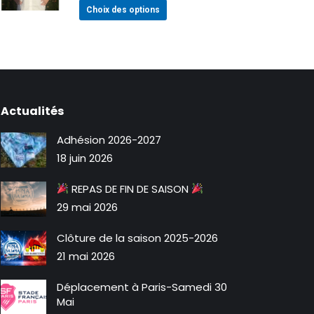
Ce
Choix des options
options
produit
peuvent
a
être
plusieurs
choisies
variations.
sur
Les
la
Actualités
options
page
peuvent
du
Adhésion 2026-2027
être
produit
18 juin 2026
choisies
sur
REPAS DE FIN DE SAISON
la
29 mai 2026
page
du
Clôture de la saison 2025-2026
produit
21 mai 2026
Déplacement à Paris-Samedi 30
Mai