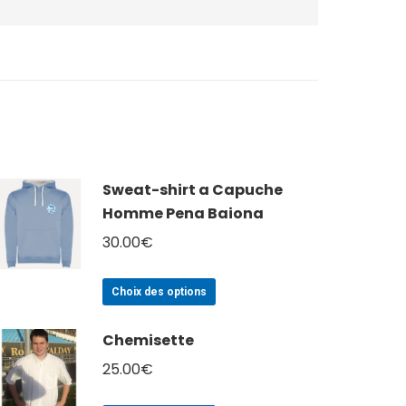
Sweat-shirt a Capuche
Homme Pena Baiona
30.00
€
Ce
Choix des options
produit
a
Chemisette
plusieurs
25.00
€
variations.
Les