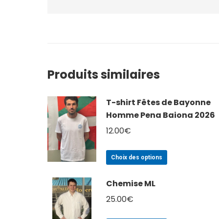
Produits similaires
T-shirt Fêtes de Bayonne
Homme Pena Baiona 2026
12.00
€
Ce
Choix des options
produit
a
Chemise ML
plusieurs
25.00
€
variations.
Les