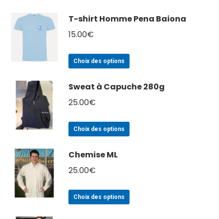
T-shirt Homme Pena Baiona
15.00
€
Ce
Choix des options
produit
a
Sweat à Capuche 280g
plusieurs
25.00
€
variations.
Les
Ce
Choix des options
options
produit
peuvent
a
Chemise ML
être
plusieurs
choisies
25.00
€
variations.
sur
Les
la
Ce
Choix des options
options
page
produit
peuvent
du