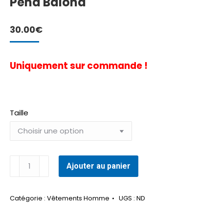
Pena Baiona
30.00
€
Uniquement sur commande !
Taille
quantité
Ajouter au panier
de
Sweat-
shirt
Catégorie :
Vêtements Homme
UGS :
ND
a