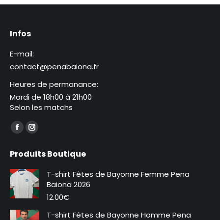
variations.
Les
Infos
options
peuvent
E-mail:
être
contact@penabaiona.fr
choisies
sur
Heures de permanance:
la
Mardi de 18h00 à 21h00
Selon les matchs
page
du
Trouvez nous sur :
produit
La
La
page
page
Produits Boutique
Facebook
Instagram
s'ouvre
s'ouvre
T-shirt Fêtes de Bayonne Femme Pena
dans
dans
Baiona 2026
une
une
12.00
€
nouvelle
nouvelle
T-shirt Fêtes de Bayonne Homme Pena