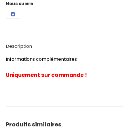
Capuche
Nous suivre
Homme
Pena
Partager
Baiona
sur
Facebook
Description
Informations complémentaires
Uniquement sur commande !
Produits similaires