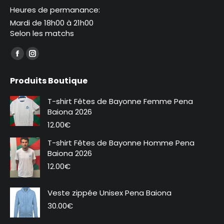
Heures de permanance:
Mardi de 18h00 à 21h00
Selon les matchs
Trouvez nous sur :
La
La
page
page
Produits Boutique
Facebook
Instagram
s'ouvre
s'ouvre
T-shirt Fêtes de Bayonne Femme Pena
dans
dans
Baiona 2026
une
une
12.00
€
nouvelle
nouvelle
T-shirt Fêtes de Bayonne Homme Pena
fenêtre
fenêtre
Baiona 2026
12.00
€
Veste zippée Unisex Pena Baiona
30.00
€