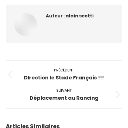
Facebook
Auteur :
alain scotti
Navigation
article
PRÉCÉDENT
DIrection le Stade Français !!!
Article
précédent
SUIVANT
:
Déplacement au Rancing
Article
suivant
:
Articles Similaires