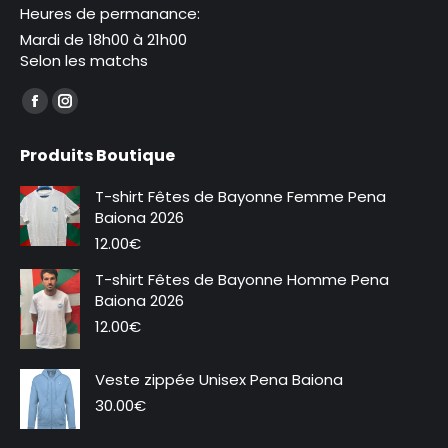
Heures de permanance:
Mardi de 18h00 à 21h00
Selon les matchs
Trouvez nous sur :
La
La
page
page
Produits Boutique
Facebook
Instagram
s'ouvre
s'ouvre
T-shirt Fêtes de Bayonne Femme Pena
dans
dans
Baiona 2026
une
une
12.00
€
nouvelle
nouvelle
T-shirt Fêtes de Bayonne Homme Pena
fenêtre
fenêtre
Baiona 2026
12.00
€
Veste zippée Unisex Pena Baiona
Nouveauté
30.00
€