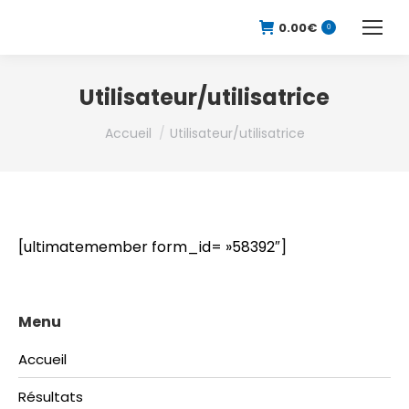
0.00
€
0
Utilisateur/utilisatrice
Vous êtes ici :
Accueil
Utilisateur/utilisatrice
[ultimatemember form_id= »58392″]
Menu
Accueil
Résultats