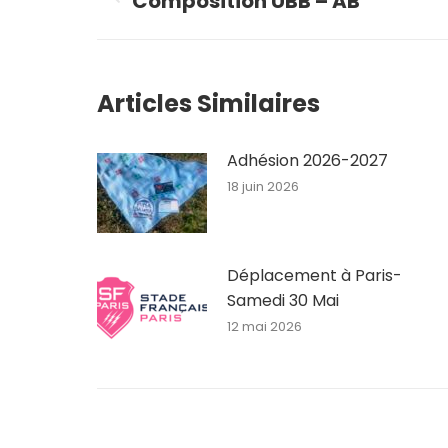
Composition UBB – AB
Article
précédent
:
Articles Similaires
Adhésion 2026-2027
18 juin 2026
Déplacement à Paris-
Samedi 30 Mai
12 mai 2026