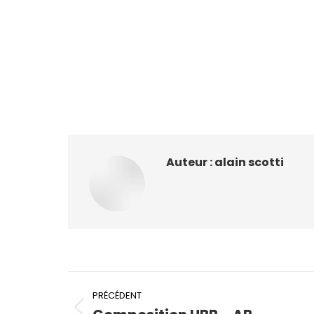
Auteur :
alain scotti
Navigation
PRÉCÉDENT
article