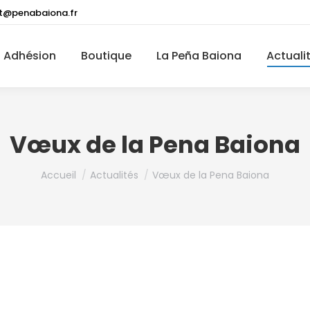
t@penabaiona.fr
Adhésion
Boutique
La Peña Baiona
Actuali
Vœux de la Pena Baiona
Vous êtes ici :
Accueil
Actualités
Vœux de la Pena Baiona