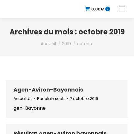
0.00
€
0
Archives du mois :
octobre 2019
Vous êtes ici :
Accueil
2019
octobre
Agen-Aviron-Bayonnais
Actualités
Par
alain scotti
7 octobre 2019
gen-Bayonne
Résultat Agen-Aviron bayonnais