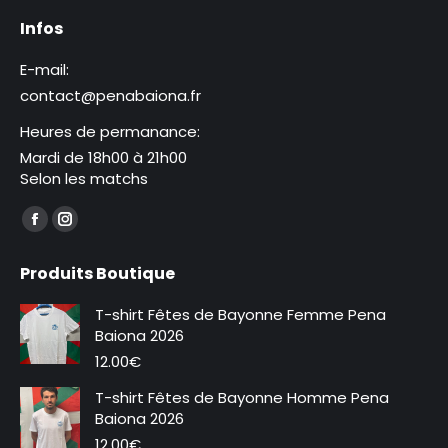
Infos
E-mail:
contact@penabaiona.fr
Heures de permanance:
Mardi de 18h00 à 21h00
Selon les matchs
Trouvez nous sur :
La
La
page
page
Produits Boutique
Facebook
Instagram
s'ouvre
s'ouvre
T-shirt Fêtes de Bayonne Femme Pena
dans
dans
Baiona 2026
une
une
12.00
€
nouvelle
nouvelle
T-shirt Fêtes de Bayonne Homme Pena
fenêtre
fenêtre
Baiona 2026
12.00
€