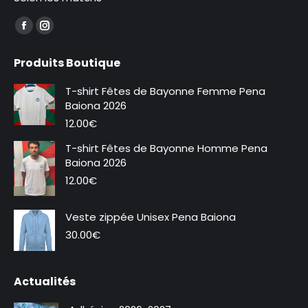
Trouvez nous sur :
La
La
page
page
Produits Boutique
Facebook
Instagram
s'ouvre
s'ouvre
T-shirt Fêtes de Bayonne Femme Pena
dans
dans
Baiona 2026
une
une
12.00
€
nouvelle
nouvelle
T-shirt Fêtes de Bayonne Homme Pena
fenêtre
fenêtre
Baiona 2026
12.00
€
Veste zippée Unisex Pena Baiona
Nouveauté
30.00
€
Actualités