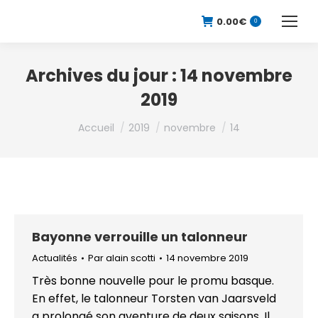
0.00
€
0
Archives du jour :
14 novembre
2019
Vous êtes ici :
Accueil
2019
novembre
14
Bayonne verrouille un talonneur
Actualités
Par
alain scotti
14 novembre 2019
Très bonne nouvelle pour le promu basque.
En effet, le talonneur Torsten van Jaarsveld
a prolongé son aventure de deux saisons. Il