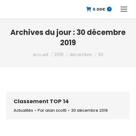
0.00
€
0
Archives du jour :
30 décembre
2019
Vous êtes ici :
Accueil
2019
décembre
30
Classement TOP 14
Actualités
Par
alain scotti
30 décembre 2019