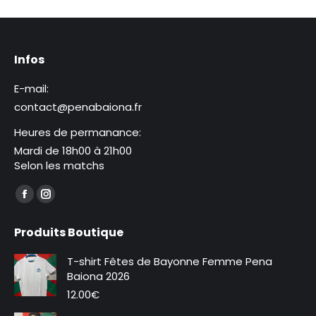
Infos
E-mail:
contact@penabaiona.fr
Heures de permanance:
Mardi de 18h00 à 21h00
Selon les matchs
Trouvez nous sur :
La
La
page
page
Produits Boutique
Facebook
Instagram
s'ouvre
s'ouvre
T-shirt Fêtes de Bayonne Femme Pena
dans
dans
Baiona 2026
une
une
12.00
€
nouvelle
nouvelle