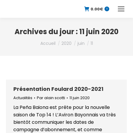
0.00
€
0
Archives du jour :
11 juin 2020
Vous êtes ici :
Accueil
2020
juin
11
Présentation Foulard 2020-2021
Actualités
Par
alain scotti
11 juin 2020
La Peña Baiona est prête pour la nouvelle
saison de Top 14 ! L’Aviron Bayonnais va très
bientôt communiquer les dates de
campagne d’abonnement, et comme