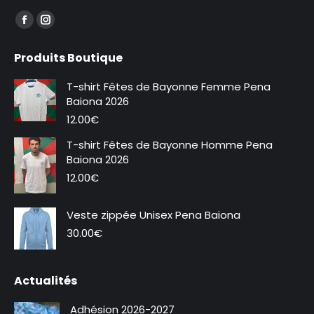
Trouvez nous sur :
La
La
page
page
Produits Boutique
Facebook
Instagram
s'ouvre
s'ouvre
T-shirt Fêtes de Bayonne Femme Pena
dans
dans
Baiona 2026
une
une
12.00
€
nouvelle
nouvelle
T-shirt Fêtes de Bayonne Homme Pena
fenêtre
fenêtre
Baiona 2026
12.00
€
Veste zippée Unisex Pena Baiona
Nouveauté
30.00
€
Actualités
Adhésion 2026-2027