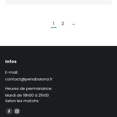
1
2
→
Infos
E-mail:
contact@penabaiona.fr
Heures de permanance:
Mardi de 18h00 à 21h00
Selon les matchs
Trouvez nous sur :
La
La