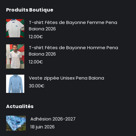
page
page
Produits Boutique
Facebook
Instagram
s'ouvre
s'ouvre
T-shirt Fêtes de Bayonne Femme Pena
dans
dans
Baiona 2026
une
une
12.00
€
nouvelle
nouvelle
T-shirt Fêtes de Bayonne Homme Pena
fenêtre
fenêtre
Baiona 2026
12.00
€
Veste zippée Unisex Pena Baiona
Nouveauté
30.00
€
Actualités
Adhésion 2026-2027
18 juin 2026