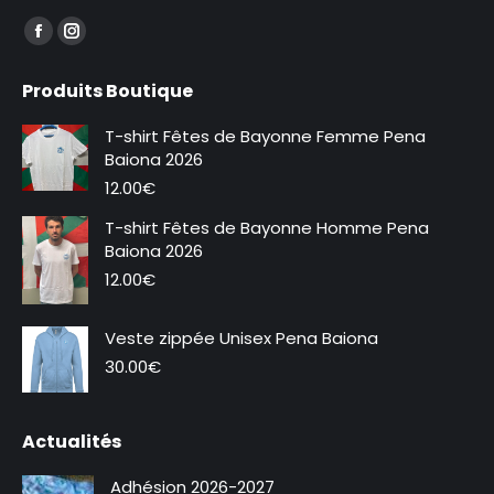
Trouvez nous sur :
La
La
page
page
Produits Boutique
Facebook
Instagram
s'ouvre
s'ouvre
T-shirt Fêtes de Bayonne Femme Pena
dans
dans
Baiona 2026
une
une
12.00
€
nouvelle
nouvelle
T-shirt Fêtes de Bayonne Homme Pena
fenêtre
fenêtre
Baiona 2026
12.00
€
Veste zippée Unisex Pena Baiona
Nouveauté
30.00
€
Actualités
Adhésion 2026-2027