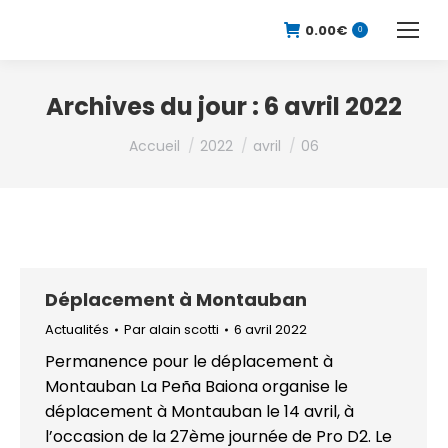
0.00
€
0
Archives du jour :
6 avril 2022
Vous êtes ici :
Accueil
2022
avril
06
Déplacement à Montauban
Actualités
Par
alain scotti
6 avril 2022
Permanence pour le déplacement à
Montauban La Peña Baiona organise le
déplacement à Montauban le 14 avril, à
l’occasion de la 27ème journée de Pro D2. Le