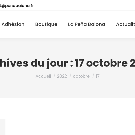
t@penabaiona.fr
Adhésion
Boutique
La Peña Baiona
Actuali
hives du jour :
17 octobre 
Vous êtes ici :
Accueil
2022
octobre
17