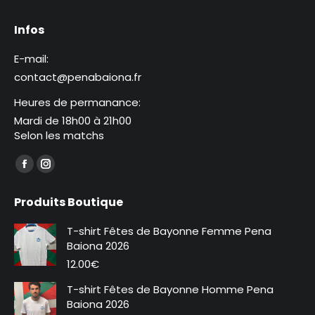
Infos
E-mail:
contact@penabaiona.fr
Heures de permanance:
Mardi de 18h00 à 21h00
Selon les matchs
Trouvez nous sur :
La
La
page
page
Produits Boutique
Facebook
Instagram
s'ouvre
s'ouvre
T-shirt Fêtes de Bayonne Femme Pena
dans
dans
Baiona 2026
une
une
12.00
€
nouvelle
nouvelle
T-shirt Fêtes de Bayonne Homme Pena
fenêtre
fenêtre
Baiona 2026