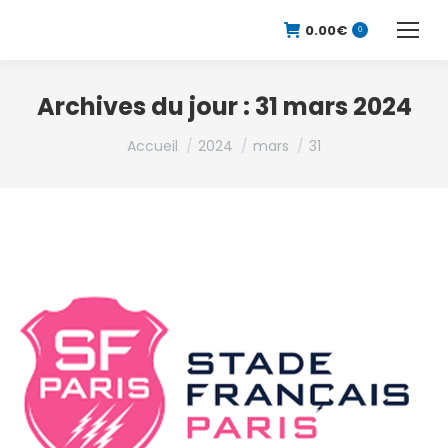
0.00
€
0
Archives du jour :
31 mars 2024
Vous êtes ici :
Accueil
2024
mars
31