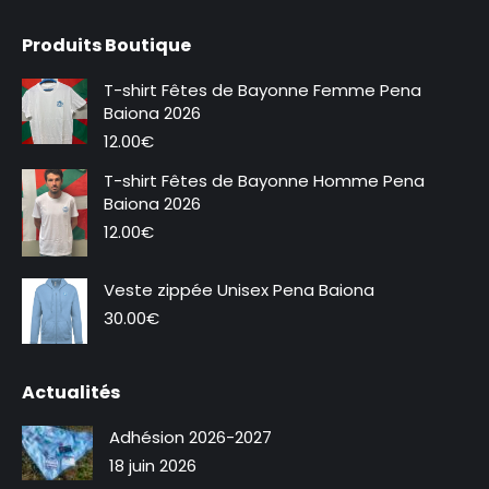
page
page
Produits Boutique
Facebook
Instagram
s'ouvre
s'ouvre
T-shirt Fêtes de Bayonne Femme Pena
dans
dans
Baiona 2026
une
une
12.00
€
nouvelle
nouvelle
T-shirt Fêtes de Bayonne Homme Pena
fenêtre
fenêtre
Baiona 2026
12.00
€
Veste zippée Unisex Pena Baiona
Nouveauté
30.00
€
Actualités
Adhésion 2026-2027
18 juin 2026