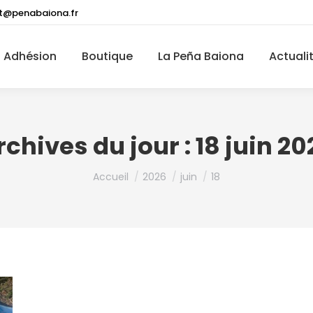
t@penabaiona.fr
Adhésion
Boutique
La Peña Baiona
Actuali
rchives du jour :
18 juin 20
Vous êtes ici :
Accueil
2026
juin
18