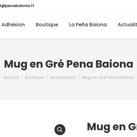
t@penabaiona.fr
Adhésion
Boutique
La Peña Baiona
Actuali
Mug en Gré Pena Baiona
Vous êtes ici :
Accueil
Boutique
Accessoires
Mug en Gré Pena Baiona
Mug en G