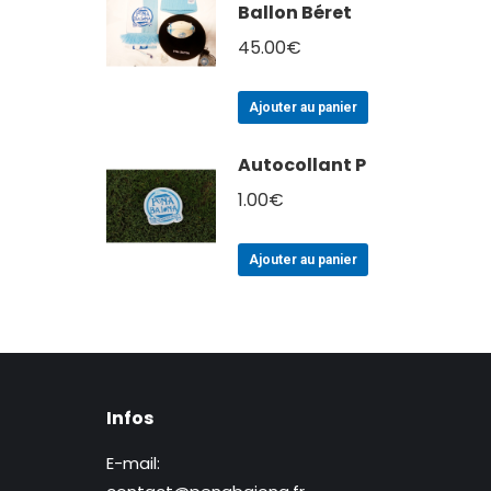
Ballon Béret
45.00
€
Ajouter au panier
Autocollant P
1.00
€
Ajouter au panier
Infos
E-mail: