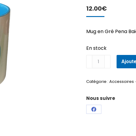
12.00
€
Mug en Gré Pena Ba
En stock
quantité
Ajoute
de
Mug
en
Catégorie :
Accessoires
Gré
Pena
Nous suivre
Baiona
Partager
sur
Facebook