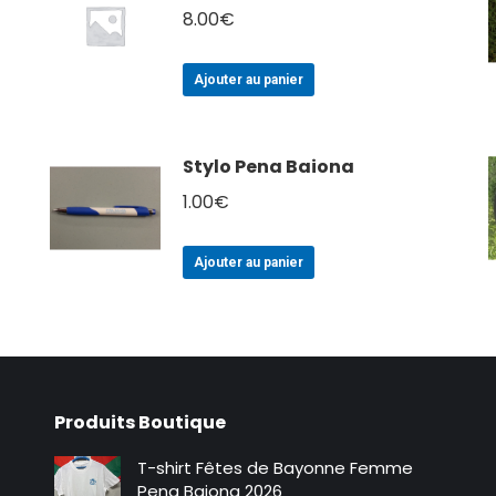
8.00
€
Ajouter au panier
Stylo Pena Baiona
1.00
€
Ajouter au panier
Produits Boutique
T-shirt Fêtes de Bayonne Femme
Pena Baiona 2026