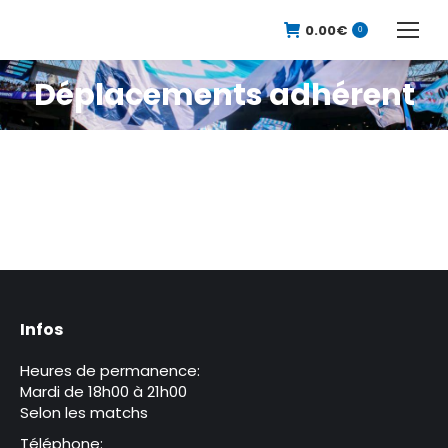
0.00
€
0
Déplacements adhérent
Vous êtes ici :
Infos
Heures de permanence:
Mardi de 18h00 à 21h00
Selon les matchs
Téléphone: