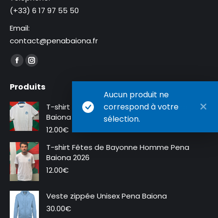
(+33) 6 17 97 55 50
Email:
contact@penabaiona.fr
Trouvez nous sur :
La
La
page
page
Produits
Facebook
Instagram
Aucun produit ne
s'ouvre
s'ouvre
correspond à votre
T-shirt Fêtes de Bayonne Femme Pena
dans
dans
Baiona 2026
sélection.
une
une
12.00
€
nouvelle
nouvelle
T-shirt Fêtes de Bayonne Homme Pena
fenêtre
fenêtre
Baiona 2026
12.00
€
Veste zippée Unisex Pena Baiona
Nouveauté
30.00
€