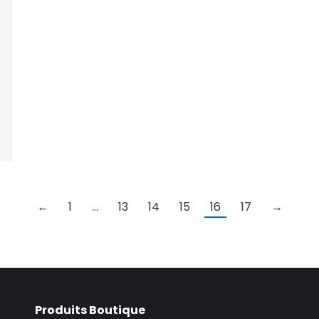
←
1
…
13
14
15
16
17
→
Produits Boutique