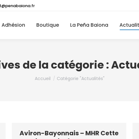
t@penabaiona.fr
Adhésion
Boutique
La Peña Baiona
Actuali
ves de la catégorie :
Actu
Vous êtes ici :
Accueil
Catégorie "Actualités"
Aviron-Bayonnais – MHR Cette