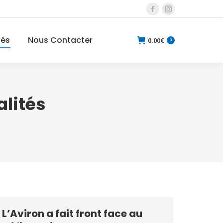
La
La
page
page
tés
Nous Contacter
Facebook
Instagram
0.00
€
0
s'ouvre
s'ouvre
dans
dans
une
une
nouvelle
nouvelle
alités
fenêtre
fenêtre
L’Aviron a fait front face au