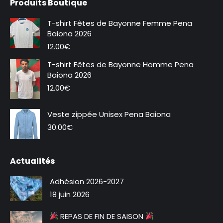
Produits Boutique
Facebook
Instagram
s'ouvre
s'ouvre
T-shirt Fêtes de Bayonne Femme Pena
dans
dans
Baiona 2026
une
une
12.00
€
nouvelle
nouvelle
T-shirt Fêtes de Bayonne Homme Pena
fenêtre
fenêtre
Baiona 2026
12.00
€
Veste zippée Unisex Pena Baiona
30.00
€
Actualités
Adhésion 2026-2027
18 juin 2026
REPAS DE FIN DE SAISON