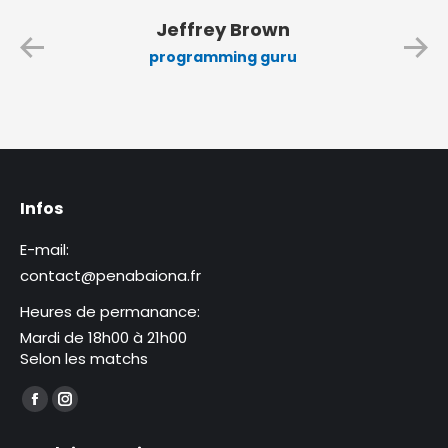
Jeffrey Brown
programming guru
Infos
E-mail:
contact@penabaiona.fr
Heures de permanance:
Mardi de 18h00 à 21h00
Selon les matchs
Trouvez nous sur :
La
La
page
page