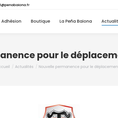
t@penabaiona.fr
Adhésion
Boutique
La Peña Baiona
Actuali
anence pour le déplacem
us êtes ici :
ccueil
Actualités
Nouvelle permanence pour le déplacemen