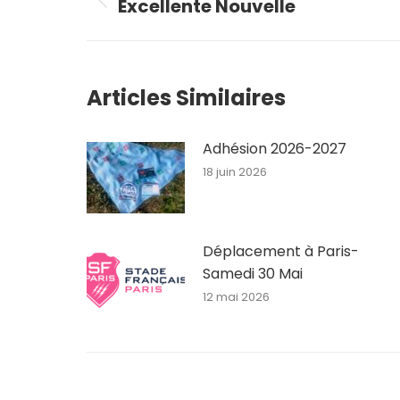
Excellente Nouvelle
Article
précédent
:
Articles Similaires
Adhésion 2026-2027
18 juin 2026
Déplacement à Paris-
Samedi 30 Mai
12 mai 2026