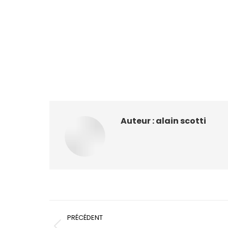
Auteur :
alain scotti
Navigation
PRÉCÉDENT
article