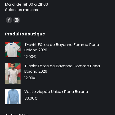
Mardi de 18h00 à 21h00
Selon les matchs
Trouvez nous sur :
La
La
page
page
Produits Boutique
Facebook
Instagram
s'ouvre
s'ouvre
T-shirt Fêtes de Bayonne Femme Pena
dans
dans
Baiona 2026
une
une
12.00
€
nouvelle
nouvelle
T-shirt Fêtes de Bayonne Homme Pena
fenêtre
fenêtre
Baiona 2026
12.00
€
Veste zippée Unisex Pena Baiona
Nouveauté
30.00
€