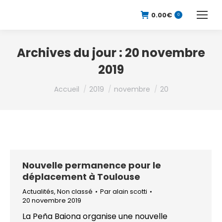
0.00
€
0
Archives du jour :
20 novembre
2019
Vous êtes ici :
Accueil
2019
novembre
20
Nouvelle permanence pour le
déplacement à Toulouse
Actualités
,
Non classé
Par
alain scotti
20 novembre 2019
La Peña Baiona organise une nouvelle